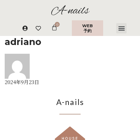
A-nails
WEB
予約
adriano
2024年9月23日
A-nails