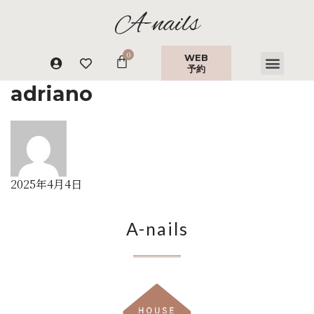
A-nails
WEB
予約
adriano
2025年4月4日
A-nails