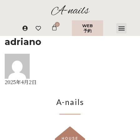
A-nails
WEB
予約
adriano
2025年4月2日
A-nails