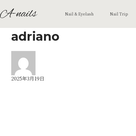
A-nails
Nail & Eyelash
Nail Trip
adriano
2025年3月19日