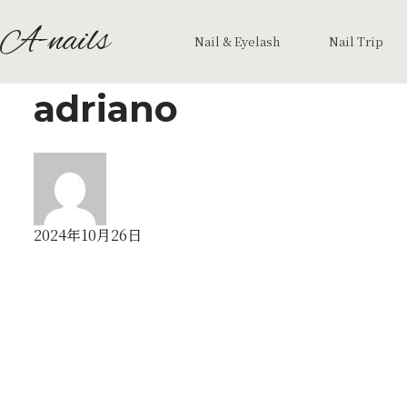
A-nails
Nail & Eyelash
Nail Trip
adriano
2024年10月26日