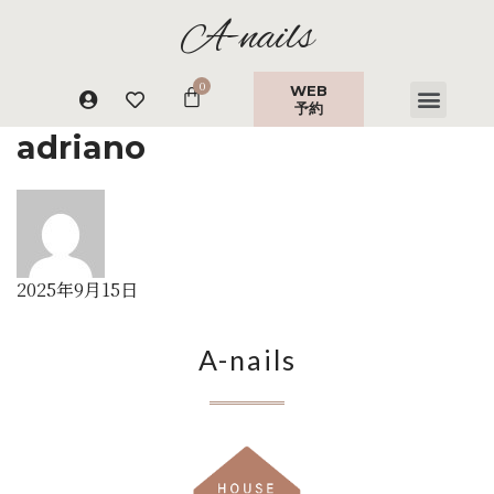
A-nails
WEB
予約
adriano
2025年9月15日
A-nails