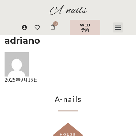
A-nails
WEB
予約
adriano
2025年9月15日
A-nails