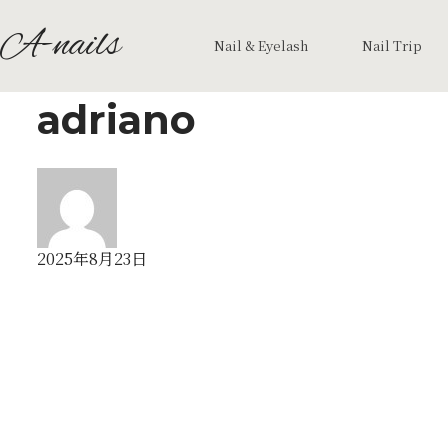
A-nails
Nail & Eyelash
Nail Trip
adriano
2025年8月23日