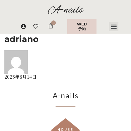
A-nails
WEB
予約
adriano
2025年8月14日
A-nails