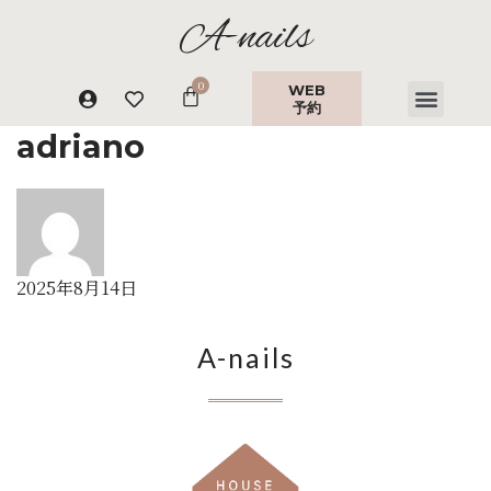
A-nails
WEB
予約
adriano
2025年8月14日
A-nails