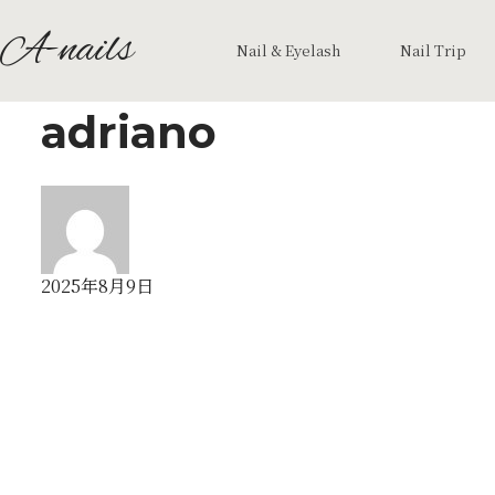
A-nails
Nail & Eyelash
Nail Trip
adriano
2025年8月9日