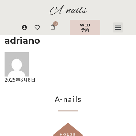
A-nails
WEB
予約
adriano
2025年8月8日
A-nails