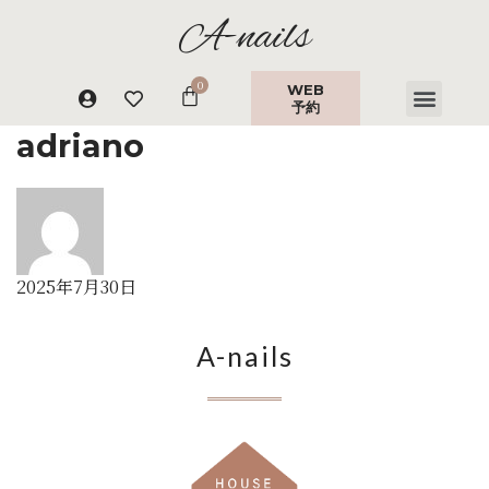
A-nails
WEB
予約
adriano
2025年7月30日
A-nails