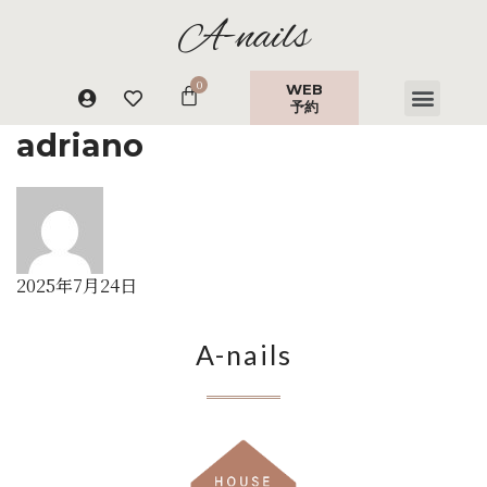
A-nails
WEB
予約
adriano
2025年7月24日
A-nails