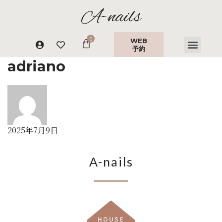
A-nails
WEB
予約
adriano
2025年7月9日
A-nails