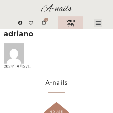
A-nails
WEB
予約
adriano
2024年9月27日
A-nails