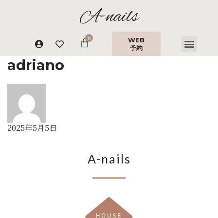
A-nails
WEB
予約
adriano
2025年5月5日
A-nails