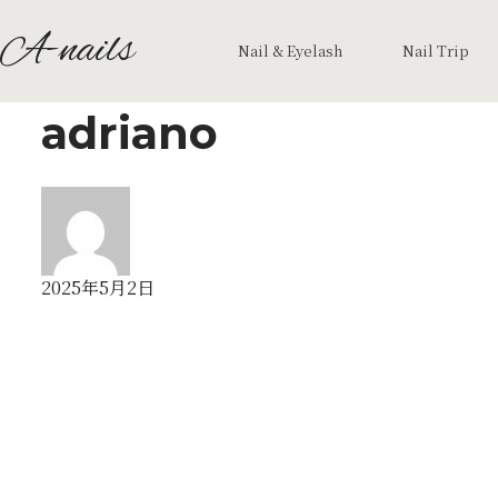
A-nails
Nail & Eyelash
Nail Trip
adriano
2025年5月2日