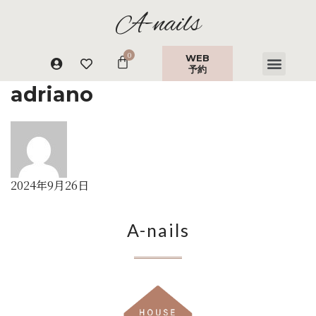
A-nails
WEB
予約
adriano
2024年9月26日
A-nails