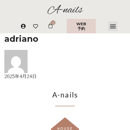
A-nails
WEB
予約
adriano
2025年4月24日
A-nails