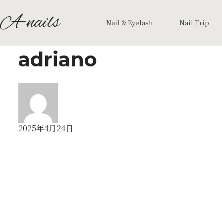
A-nails
Nail & Eyelash
Nail Trip
adriano
2025年4月24日