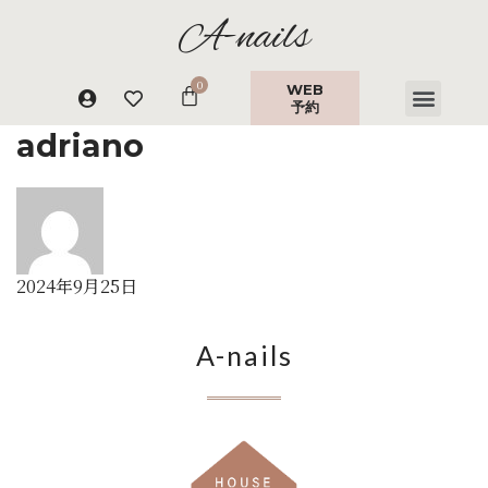
A-nails
WEB
予約
adriano
2024年9月25日
A-nails