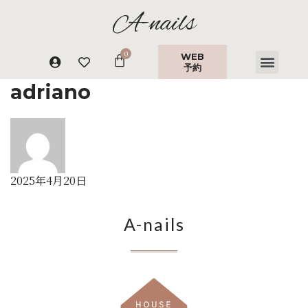
A-nails
WEB
予約
adriano
2025年4月20日
A-nails