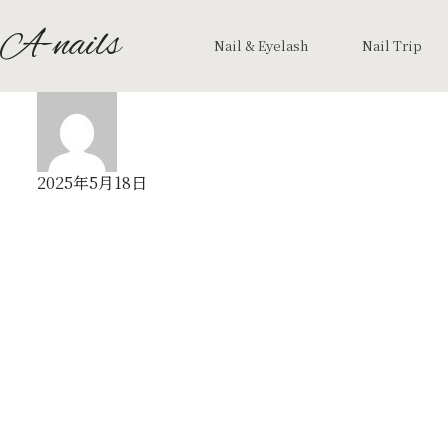
A-nails
Nail & Eyelash
Nail Trip
2025年5月18日