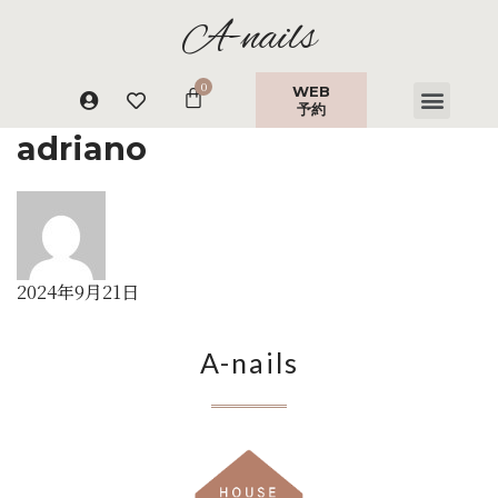
A-nails
WEB
予約
adriano
2024年9月21日
A-nails