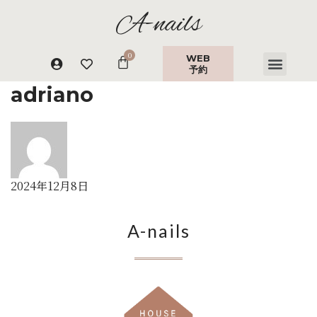
A-nails
WEB
予約
adriano
2024年12月8日
A-nails