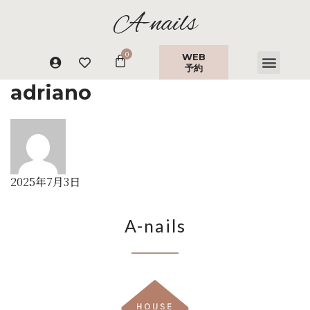
A-nails
WEB
予約
adriano
2025年7月3日
A-nails