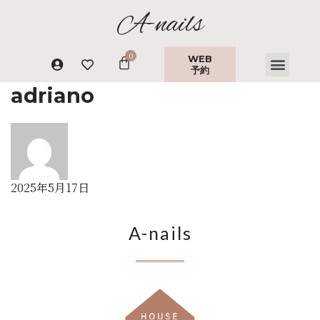
A-nails
WEB
予約
adriano
2025年5月17日
A-nails