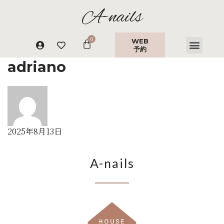
A-nails
WEB
予約
adriano
2025年8月13日
A-nails