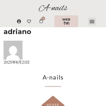
A-nails
WEB
予約
adriano
2025年8月23日
A-nails