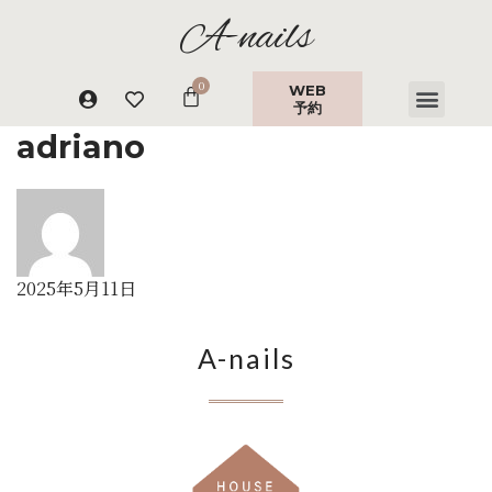
A-nails
WEB
予約
adriano
2025年5月11日
A-nails