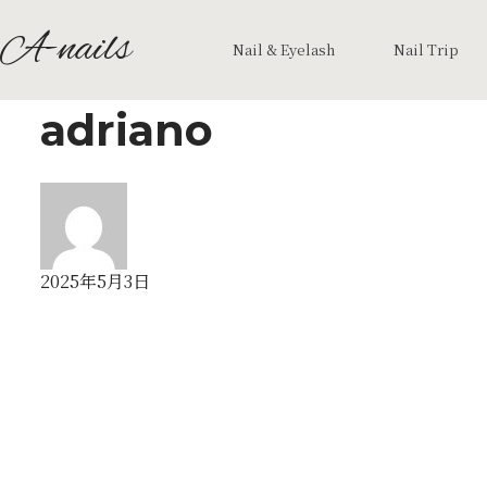
A-nails
Nail & Eyelash
Nail Trip
adriano
2025年5月3日