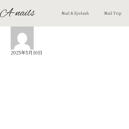
A-nails
Nail & Eyelash
Nail Trip
2025年5月10日